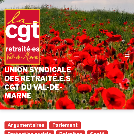
Passer
Aller
Passer
à
au
au
la
contenu
pied
navigation
de
principale
page
UNION SYNDICALE
DES RETRAITÉ.E.S
CGT DU VAL-DE-
MARNE
Argumentaires
Parlement